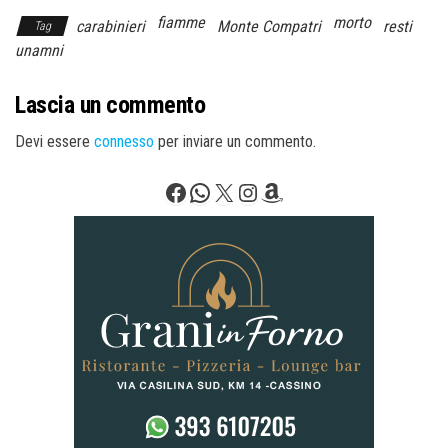
fiamme
morto
carabinieri
Monte Compatri
resti
Tag
unamni
Lascia un commento
Devi essere
connesso
per inviare un commento.
Facebook
WhatsApp
X
Instagram
Amazon