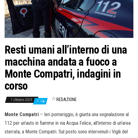
o
n
e
Resti umani all’interno di una
macchina andata a fuoco a
Monte Compatri, indagini in
corso
Di
REDAZIONE
1 Ottobre 2025
0
Monte Compatri
– Ieri pomeriggio, è giunta una segnalazione al
112 per un’auto in fiamme in via Acqua Felice, all’interno di un’area
sterrata, a Monte Compatri. Sul posto sono intervenuti i Vigili del