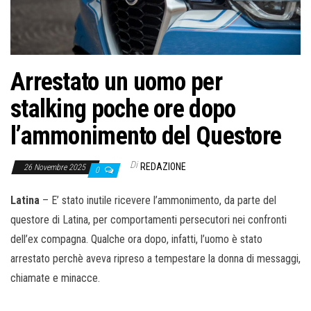
o
n
e
Arrestato un uomo per
stalking poche ore dopo
l’ammonimento del Questore
Di
REDAZIONE
26 Novembre 2025
0
Latina
– E’ stato inutile ricevere l’ammonimento, da parte del
questore di Latina, per comportamenti persecutori nei confronti
dell’ex compagna. Qualche ora dopo, infatti, l’uomo è stato
arrestato perchè aveva ripreso a tempestare la donna di messaggi,
chiamate e minacce.