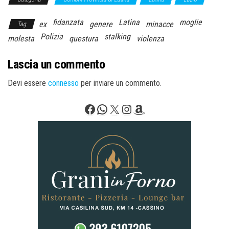
fidanzata
Latina
moglie
ex
genere
minacce
Tag
Polizia
stalking
molesta
questura
violenza
Lascia un commento
Devi essere
connesso
per inviare un commento.
Facebook
WhatsApp
X
Instagram
Amazon