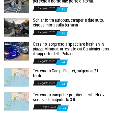
persone a bordo alle porte di Roma.
3 Agosto 2026
0
Schianto tra autobus, camper e due auto,
cinque morti sulla ternana
2 Agosto 2026
0
Cassino, sorpreso a spacciare hashish in
piazza Miranda: arrestato dai Carabinieri con
il supporto della Polizia
2 Agosto 2026
0
Terremoto Campi Flegrei, salgono a 21 i
feriti
1 Agosto 2026
0
Terremoto campi flegrei, dieci feriti. Nuova
scossa di magnitudo 3.8
31 Luglio 2026
0