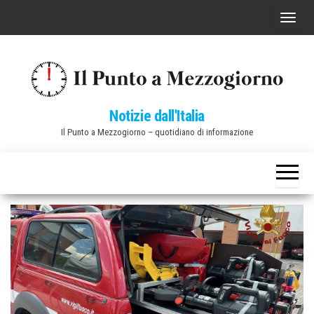
Vai
C
al
o
contenuto
m
m
u
Notizie dall'Italia
t
Il Punto a Mezzogiorno – quotidiano di informazione
a
n
a
v
i
g
a
z
i