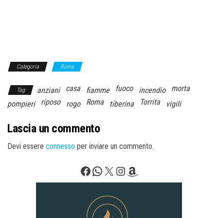
Categoria
Roma
casa
fuoco
morta
anziani
fiamme
incendio
Tag
riposo
Roma
Torrita
pompieri
rogo
tiberina
vigili
Lascia un commento
Devi essere
connesso
per inviare un commento.
Facebook
WhatsApp
X
Instagram
Amazon