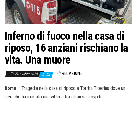
o
n
e
Inferno di fuoco nella casa di
riposo, 16 anziani rischiano la
vita. Una muore
Di
REDAZIONE
22 Novembre 2025
0
Roma
– Tragedia nella casa di riposo a Torrita Tiberina dove un
incendio ha mietuto una vittima tra gli anziani ospiti.