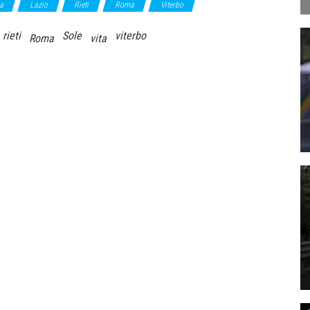
a
Lazio
Rieti
Roma
Viterbo
rieti
Sole
viterbo
Roma
vita