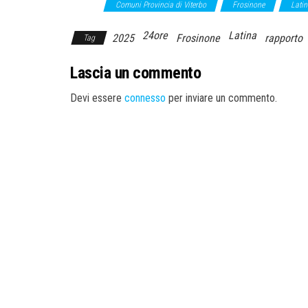
Roma
Comuni Provincia di Viterbo
Frosinone
Latin
24ore
Latina
2025
Frosinone
rapporto
Tag
Lascia un commento
Devi essere
connesso
per inviare un commento.