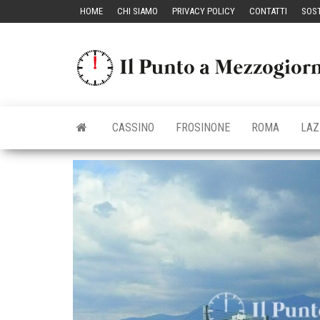
Vai
HOME
CHI SIAMO
PRIVACY POLICY
CONTATTI
SOST
al
contenuto
CASSINO
FROSINONE
ROMA
LAZ