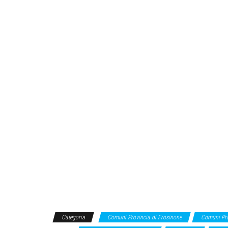
Categoria
Comuni Provincia di Frosinone
Comuni Pro