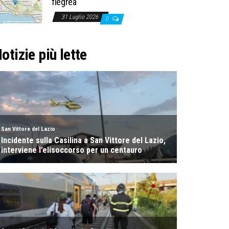
flegrea
31 Luglio 2026
0
otizie più lette