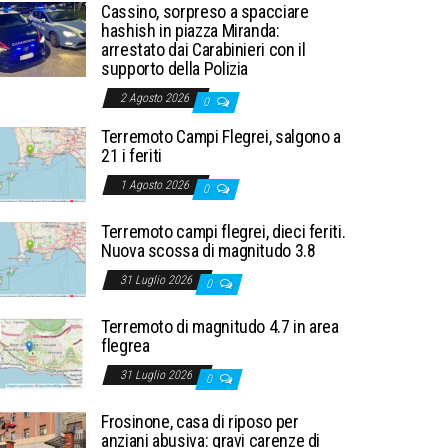
Cassino, sorpreso a spacciare
hashish in piazza Miranda:
arrestato dai Carabinieri con il
supporto della Polizia
2 Agosto 2026
0
Terremoto Campi Flegrei, salgono a
21 i feriti
1 Agosto 2026
0
Terremoto campi flegrei, dieci feriti.
Nuova scossa di magnitudo 3.8
31 Luglio 2026
0
Terremoto di magnitudo 4.7 in area
flegrea
31 Luglio 2026
0
Frosinone, casa di riposo per
anziani abusiva: gravi carenze di