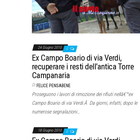
24 Giugno 2010
0
Ex Campo Boario di via Verdi,
recuperare i resti dell’antica Torre
Campanaria
Di
FELICE PENSABENE
Proseguono i lavori di rimozione dei rifiuti nellâ€™ex
Campo Boario di via Verdi.Â Da giorni, infatti, dopo le
numerose segnalazioni…
18 Giugno 2010
0