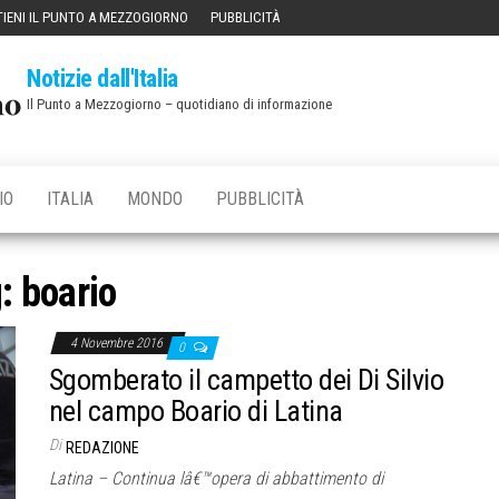
IENI IL PUNTO A MEZZOGIORNO
PUBBLICITÀ
Notizie dall'Italia
Il Punto a Mezzogiorno – quotidiano di informazione
IO
ITALIA
MONDO
PUBBLICITÀ
g:
boario
4 Novembre 2016
0
Sgomberato il campetto dei Di Silvio
nel campo Boario di Latina
Di
REDAZIONE
Latina – Continua lâ€™opera di abbattimento di