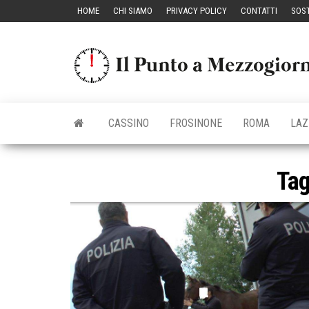
Vai
HOME
CHI SIAMO
PRIVACY POLICY
CONTATTI
SOST
al
contenuto
CASSINO
FROSINONE
ROMA
LAZ
Ta