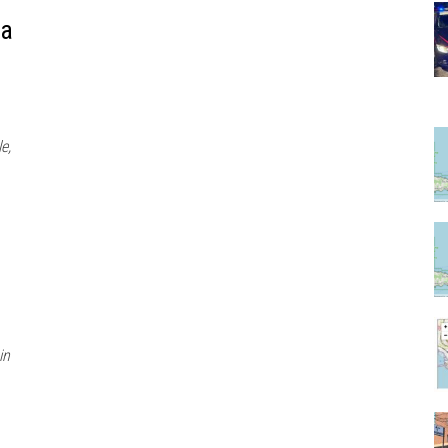
na
e,
in