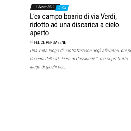
6 Aprile 2010
0
L’ex campo boario di via Verdi,
ridotto ad una discarica a cielo
aperto
Di
FELICE PENSABENE
Una volta luogo di contrattazione degli allevatori, poi p
decenni della â€˜Fiera di Cassinoâ€™, ma soprattutto
luogo di giochi per…