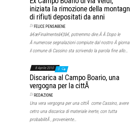
Ex Campo Boario di via Verdi,
iniziata la rimozione della montag
di rifiuti depositati da anni
Di
FELICE PENSABENE
â€œFinalmenteâ€¦!â€, potremmo dire.Â Â Dopo le
Â numerose segnalazioni compiute dal nostro Â giornal
il comune di Cassino sta scrivendo la parola fine allo…
8 Aprile 2010
0
Discarica al Campo Boario, una
vergogna per la cittÃ
Di
REDAZIONE
Una vera vergogna per una cittÃ come Cassino, avere 
cetro una discarica di materiale inerte, con tutta
probabilitÃ , proveniente…