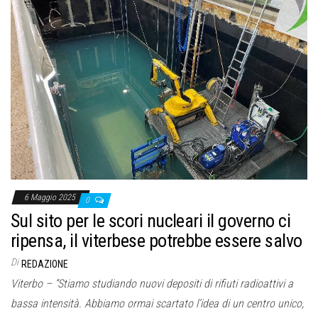
6 Maggio 2025
0
Sul sito per le scori nucleari il governo ci
ripensa, il viterbese potrebbe essere salvo
Di
REDAZIONE
Viterbo – “Stiamo studiando nuovi depositi di rifiuti radioattivi a
bassa intensità. Abbiamo ormai scartato l’idea di un centro unico,