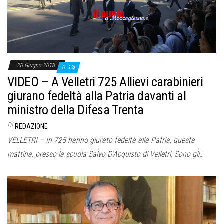
20 Giugno 2018
0
VIDEO – A Velletri 725 Allievi carabinieri
giurano fedeltà alla Patria davanti al
ministro della Difesa Trenta
Di
REDAZIONE
VELLETRI – In 725 hanno giurato fedeltà alla Patria, questa
mattina, presso la scuola Salvo D’Acquisto di Velletri, Sono gli…