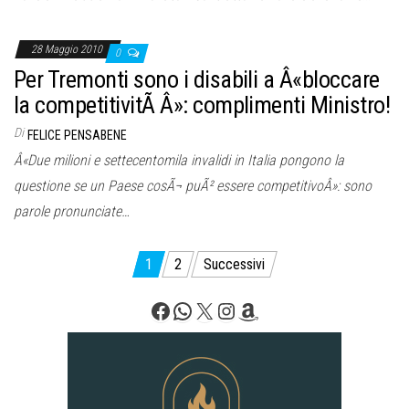
28 Maggio 2010
0
Per Tremonti sono i disabili a Â«bloccare
la competitivitÃ Â»: complimenti Ministro!
Di
FELICE PENSABENE
Â«Due milioni e settecentomila invalidi in Italia pongono la
questione se un Paese cosÃ¬ puÃ² essere competitivoÂ»: sono
parole pronunciate…
Paginazione
1
2
Successivi
degli
Facebook
WhatsApp
X
Instagram
Amazon
articoli