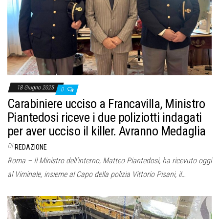
18 Giugno 2025
0
Carabiniere ucciso a Francavilla, Ministro
Piantedosi riceve i due poliziotti indagati
per aver ucciso il killer. Avranno Medaglia
Di
REDAZIONE
Roma – Il Ministro dell’interno, Matteo Piantedosi, ha ricevuto oggi
al Viminale, insieme al Capo della polizia Vittorio Pisani, il…