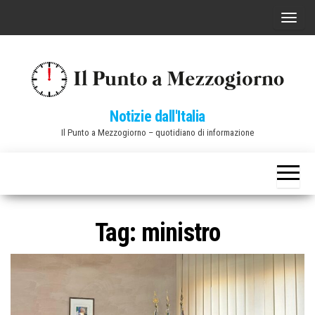
Vai
C
al
o
contenuto
m
m
u
Notizie dall'Italia
t
Il Punto a Mezzogiorno – quotidiano di informazione
a
n
a
v
i
Tag:
ministro
g
a
z
i