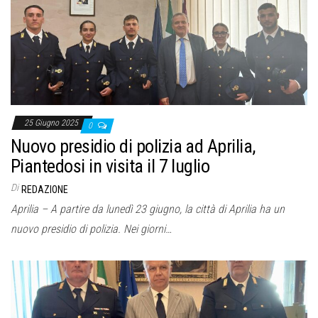
o
n
e
25 Giugno 2025
0
Nuovo presidio di polizia ad Aprilia,
Piantedosi in visita il 7 luglio
Di
REDAZIONE
Aprilia – A partire da lunedì 23 giugno, la città di Aprilia ha un
nuovo presidio di polizia. Nei giorni…