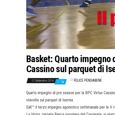
Basket: Quarto impegno d
Cassino sul parquet di Is
Di
FELICE PENSABENE
12 Settembre 2016
0
Quarto impegno di pre season per la BPC Virtus Cassino 
stavolta sul parquet di Isernia.
Eâ€™ il terzo impegno agonistico settimanale per le V ros
La Virtus, targata Banca popolare del Cassinate, vi giun