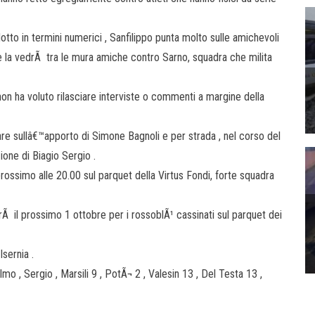
otto in termini numerici , Sanfilippo punta molto sulle amichevoli
se la vedrÃ tra le mura amiche contro Sarno, squadra che milita
non ha voluto rilasciare interviste o commenti a margine della
re sullâ€™apporto di Simone Bagnoli e per strada , nel corso del
ione di Biagio Sergio .
simo alle 20.00 sul parquet della Virtus Fondi, forte squadra
Ã il prossimo 1 ottobre per i rossoblÃ¹ cassinati sul parquet dei
Isernia .
mo , Sergio , Marsili 9 , PotÃ¬ 2 , Valesin 13 , Del Testa 13 ,