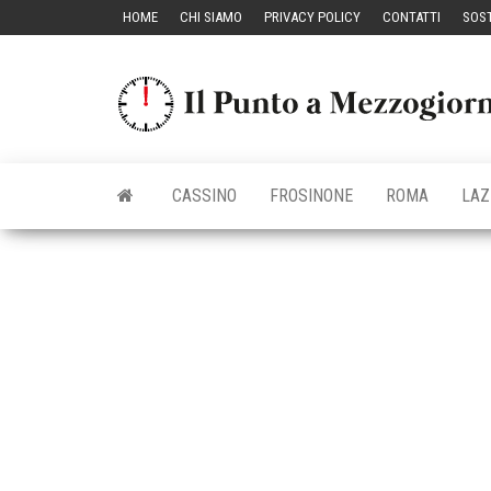
Vai
HOME
CHI SIAMO
PRIVACY POLICY
CONTATTI
SOST
al
contenuto
CASSINO
FROSINONE
ROMA
LAZ