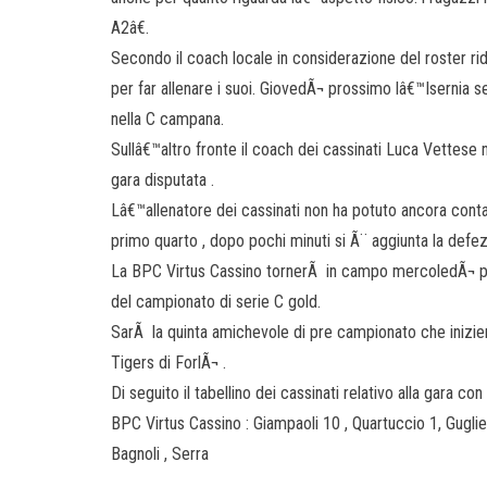
A2â€.
Secondo il coach locale in considerazione del roster rid
per far allenare i suoi. GiovedÃ¬ prossimo lâ€™Isernia 
nella C campana.
Sullâ€™altro fronte il coach dei cassinati Luca Vettese 
gara disputata .
Lâ€™allenatore dei cassinati non ha potuto ancora conta
primo quarto , dopo pochi minuti si Ã¨ aggiunta la defez
La BPC Virtus Cassino tornerÃ in campo mercoledÃ¬ pros
del campionato di serie C gold.
SarÃ la quinta amichevole di pre campionato che inizier
Tigers di ForlÃ¬ .
Di seguito il tabellino dei cassinati relativo alla gara con 
BPC Virtus Cassino : Giampaoli 10 , Quartuccio 1, Gugliel
Bagnoli , Serra