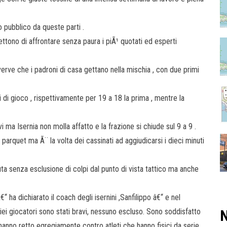
 pubblico da queste parti .
mettono di affrontare senza paura i piÃ¹ quotati ed esperti
 verve che i padroni di casa gettano nella mischia , con due primi
i di gioco , rispettivamente per 19 a 18 la prima , mentre la
i ma Isernia non molla affatto e la frazione si chiude sul 9 a 9 .
parquet ma Ã¨ la volta dei cassinati ad aggiudicarsi i dieci minuti
 senza esclusione di colpi dal punto di vista tattico ma anche
a dichiarato il coach degli isernini ,Sanfilippo â€“ e nel
iei giocatori sono stati bravi, nessuno escluso. Sono soddisfatto
N
hanno retto egregiamente contro atleti che hanno fisici da serie