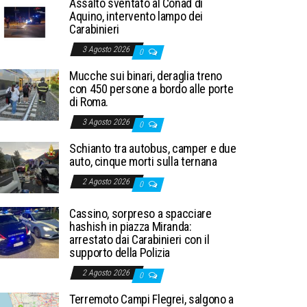
Assalto sventato al Conad di
Aquino, intervento lampo dei
Carabinieri
3 Agosto 2026
0
Mucche sui binari, deraglia treno
con 450 persone a bordo alle porte
di Roma.
3 Agosto 2026
0
Schianto tra autobus, camper e due
auto, cinque morti sulla ternana
2 Agosto 2026
0
Cassino, sorpreso a spacciare
hashish in piazza Miranda:
arrestato dai Carabinieri con il
supporto della Polizia
2 Agosto 2026
0
Terremoto Campi Flegrei, salgono a