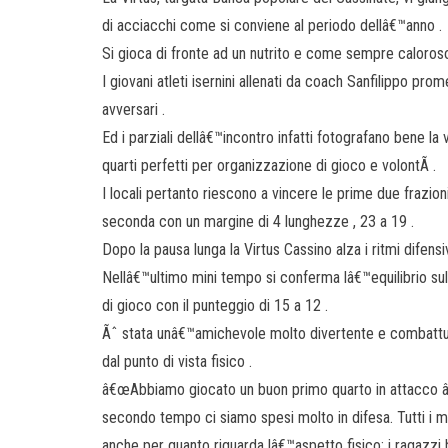
di acciacchi come si conviene al periodo dellâ€™anno .
Si gioca di fronte ad un nutrito e come sempre caloroso
I giovani atleti isernini allenati da coach Sanfilippo pro
avversari .
Ed i parziali dellâ€™incontro infatti fotografano bene la
quarti perfetti per organizzazione di gioco e volontÃ .
I locali pertanto riescono a vincere le prime due frazion
seconda con un margine di 4 lunghezze , 23 a 19 .
Dopo la pausa lunga la Virtus Cassino alza i ritmi difensiv
Nellâ€™ultimo mini tempo si conferma lâ€™equilibrio sul 
di gioco con il punteggio di 15 a 12 .
Ãˆ stata unâ€™amichevole molto divertente e combattuta
dal punto di vista fisico .
â€œAbbiamo giocato un buon primo quarto in attacco â€“ h
secondo tempo ci siamo spesi molto in difesa. Tutti i m
anche per quanto riguarda lâ€™aspetto fisico: i ragazzi 