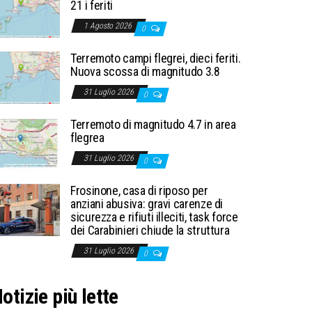
21 i feriti
1 Agosto 2026
0
Terremoto campi flegrei, dieci feriti.
Nuova scossa di magnitudo 3.8
31 Luglio 2026
0
Terremoto di magnitudo 4.7 in area
flegrea
31 Luglio 2026
0
Frosinone, casa di riposo per
anziani abusiva: gravi carenze di
sicurezza e rifiuti illeciti, task force
dei Carabinieri chiude la struttura
31 Luglio 2026
0
otizie più lette