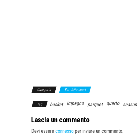
Categoria
Bar dello sport
impegno
quarto
basket
parquet
season
Tag
Lascia un commento
Devi essere
connesso
per inviare un commento.