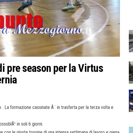
i pre season per la Virtus
ernia
. La formazione cassinate Ã¨ in trasferta per la terza volta e
soblÃ¹ in soli 6 giorni.
ge con le giuste tossine di una intensa settimana di lavoro e piena