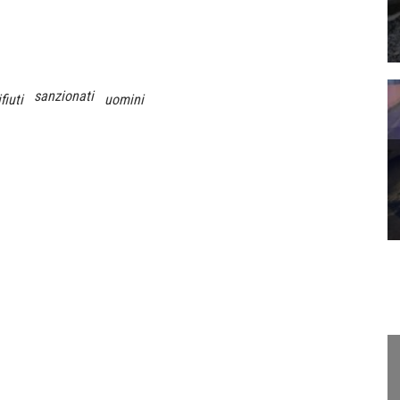
sanzionati
ifiuti
uomini