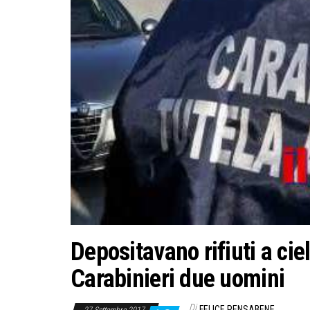
Depositavano rifiuti a cie
Carabinieri due uomini
Di
FELICE PENSABENE
27 Settembre 2017