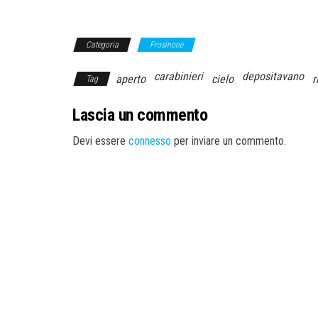
Categoria
Frosinone
carabinieri
depositavano
aperto
cielo
r
Tag
Lascia un commento
Devi essere
connesso
per inviare un commento.