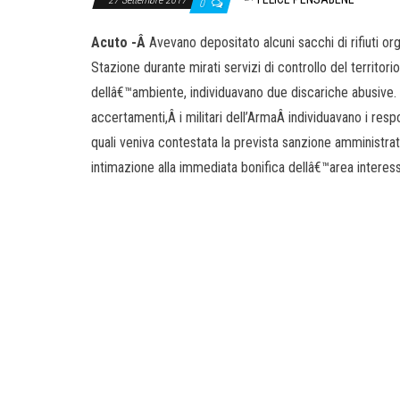
0
Acuto -Â
Avevano depositato alcuni sacchi di rifiuti orga
Stazione durante mirati servizi di controllo del territorio
dellâ€™ambiente, individuavano due discariche abusive. A
accertamenti,Â i militari dell’ArmaÂ individuavano i respo
quali veniva contestata la prevista sanzione amministra
intimazione alla immediata bonifica dellâ€™area interess