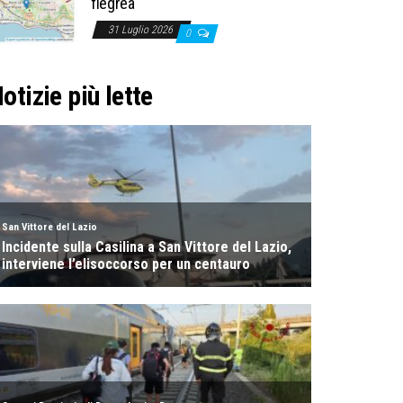
flegrea
31 Luglio 2026
0
otizie più lette