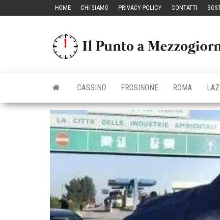
Vai
HOME
CHI SIAMO
PRIVACY POLICY
CONTATTI
SOST
al
contenuto
CASSINO
FROSINONE
ROMA
LAZ