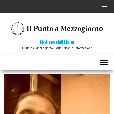
Vai
C
al
o
contenuto
m
m
u
Notizie dall'Italia
t
Il Punto a Mezzogiorno – quotidiano di informazione
a
n
a
v
i
g
a
z
i