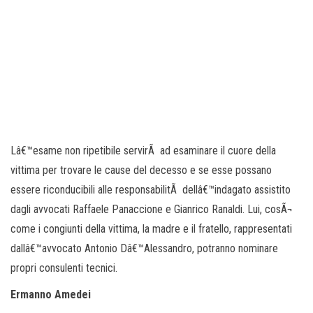
Lâ€™esame non ripetibile servirÃ ad esaminare il cuore della
vittima per trovare le cause del decesso e se esse possano
essere riconducibili alle responsabilitÃ dellâ€™indagato assistito
dagli avvocati Raffaele Panaccione e Gianrico Ranaldi. Lui, cosÃ¬
come i congiunti della vittima, la madre e il fratello, rappresentati
dallâ€™avvocato Antonio Dâ€™Alessandro, potranno nominare
propri consulenti tecnici.
Ermanno Amedei