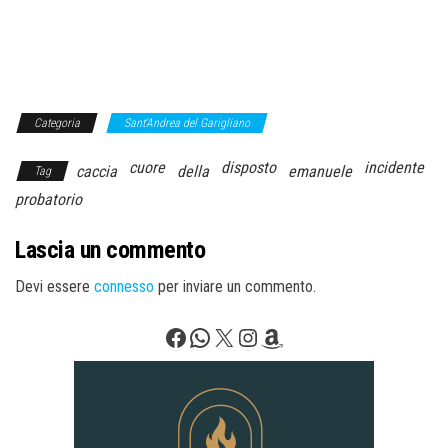
Categoria
Sant'Andrea del Garigliano
cuore
disposto
incidente
caccia
della
emanuele
Tag
probatorio
Lascia un commento
Devi essere
connesso
per inviare un commento.
Facebook
WhatsApp
X
Instagram
Amazon