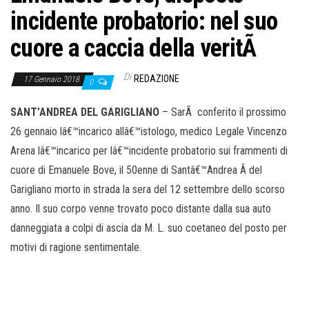
incidente probatorio: nel suo
cuore a caccia della veritÃ
Di
REDAZIONE
17 Gennaio 2018
0
SANT’ANDREA DEL GARIGLIANO
– SarÃ conferito il prossimo
26 gennaio lâ€™incarico allâ€™istologo, medico Legale Vincenzo
Arena lâ€™incarico per lâ€™incidente probatorio sui frammenti di
cuore di Emanuele Bove, il 50enne di Santâ€™Andrea Â del
Garigliano morto in strada la sera del 12 settembre dello scorso
anno. Il suo corpo venne trovato poco distante dalla sua auto
danneggiata a colpi di ascia da M. L. suo coetaneo del posto per
motivi di ragione sentimentale.