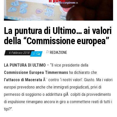
o
n
e
La puntura di Ultimo… ai valori
della “Commissione europea”
Di
REDAZIONE
6 Febbraio 2018
0
LA PUNTURA DI ULTIMO
– “Il vice presidente della
Commissione Europea Timmermans
ha dichiarato che
l’attacco di Macerata
Ã¨ contro ‘i nostri valori’. Giusto. Ma i valori
europei prevedono anche che immigrati pregiudicati, privi di
permesso di soggiorno o addirittura giÃ colpiti da provvedimento
di espulsione rimangano ancora in giro a commettere reati di tutti i
tipi?”.