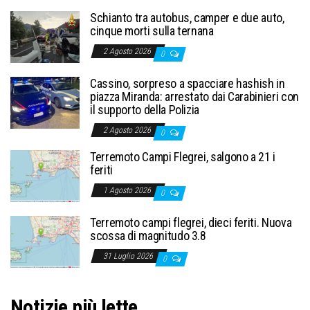
Schianto tra autobus, camper e due auto,
cinque morti sulla ternana
2 Agosto 2026
0
Cassino, sorpreso a spacciare hashish in
piazza Miranda: arrestato dai Carabinieri con
il supporto della Polizia
2 Agosto 2026
0
Terremoto Campi Flegrei, salgono a 21 i
feriti
1 Agosto 2026
0
Terremoto campi flegrei, dieci feriti. Nuova
scossa di magnitudo 3.8
31 Luglio 2026
0
Notizie più lette