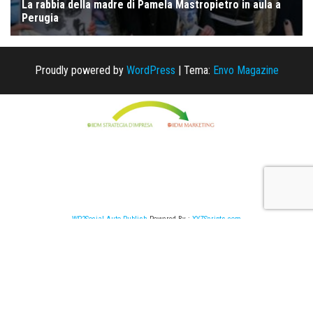
Proudly powered by
WordPress
|
Tema:
Envo Magazine
WP2Social Auto Publish
Powered By :
XYZScripts.com