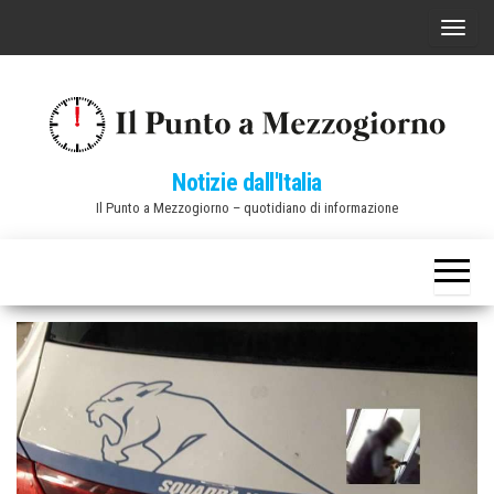
Vai
C
al
o
contenuto
m
m
u
Notizie dall'Italia
t
Il Punto a Mezzogiorno – quotidiano di informazione
a
n
a
v
i
g
a
z
i