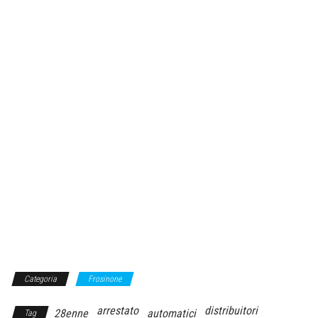
Categoria
Frosinone
arrestato
distribuitori
28enne
automatici
Tag