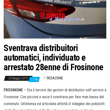
o
n
e
Sventrava distribuitori
automatici, individuato e
arrestato 28enne di Frosinone
Di
REDAZIONE
25 Maggio 2018
0
FROSINONE
– Era il terrore dei gestori di distributori self service a
Frosinone. Con picconi e asce li sventrava per fare man bassa del
contenuto. Un’intensa ed articolata attività d’ indagine dei poliziotti