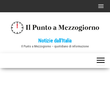
Vai
C
al
o
contenuto
m
m
u
Notizie dall'Italia
t
Il Punto a Mezzogiorno – quotidiano di informazione
a
n
a
v
i
g
a
z
i