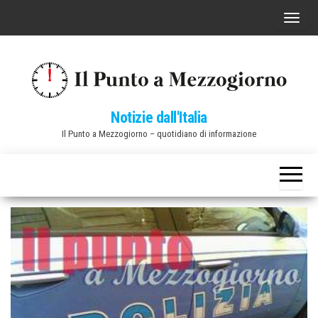
Vai
C
al
o
contenuto
m
m
u
Notizie dall'Italia
t
Il Punto a Mezzogiorno – quotidiano di informazione
a
n
a
v
i
g
a
z
i