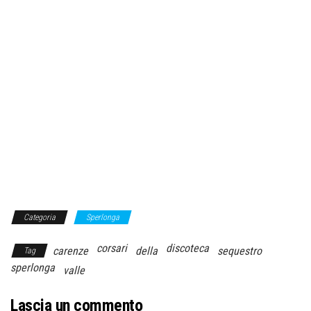
Categoria
Sperlonga
corsari
discoteca
carenze
della
sequestro
Tag
sperlonga
valle
Lascia un commento