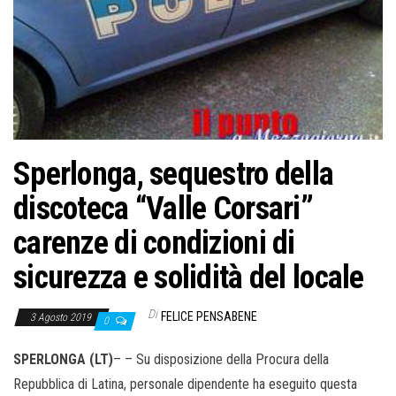
o
n
e
Sperlonga, sequestro della
discoteca “Valle Corsari”
carenze di condizioni di
sicurezza e solidità del locale
Di
FELICE PENSABENE
3 Agosto 2019
0
SPERLONGA (LT)
– – Su disposizione della Procura della
Repubblica di Latina, personale dipendente ha eseguito questa