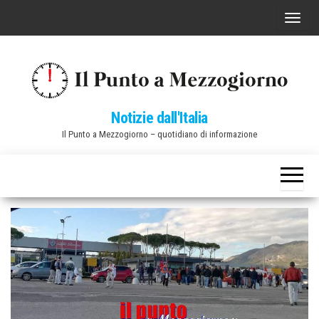
Vai
C
al
o
contenuto
m
m
u
Notizie dall'Italia
t
Il Punto a Mezzogiorno – quotidiano di informazione
a
n
a
v
i
g
a
z
i