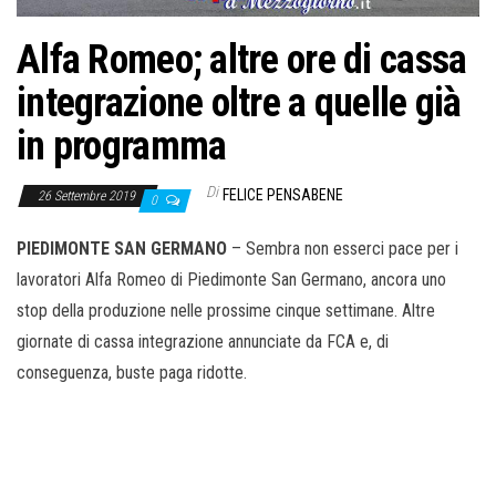
o
n
Alfa Romeo; altre ore di cassa
e
integrazione oltre a quelle già
in programma
Di
FELICE PENSABENE
26 Settembre 2019
0
PIEDIMONTE SAN GERMANO
– Sembra non esserci pace per i
lavoratori Alfa Romeo di Piedimonte San Germano, ancora uno
stop della produzione nelle prossime cinque settimane. Altre
giornate di cassa integrazione annunciate da FCA e, di
conseguenza, buste paga ridotte.