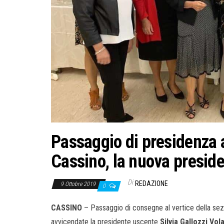
Passaggio di presidenza a
Cassino, la nuova presid
Di
REDAZIONE
9 Ottobre 2019
0
CASSINO
– Passaggio di consegne al vertice della sez
avvicendate la presidente uscente
Silvia Gallozzi Vol