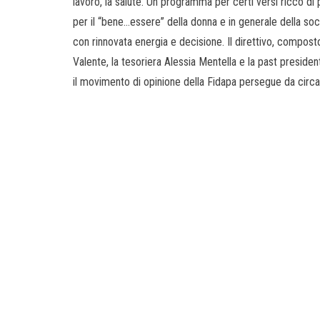
lavoro, la salute. Un programma per certi versi ricco di 
per il “bene…essere” della donna e in generale della soci
con rinnovata energia e decisione. Il direttivo, compost
Valente, la tesoriera Alessia Mentella e la past presiden
il movimento di opinione della Fidapa persegue da circa 