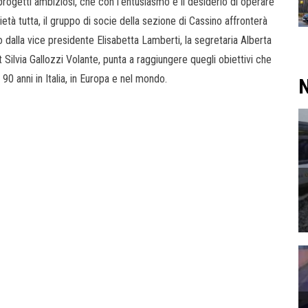
progetti ambiziosi, che con l’entusiasmo e il desiderio di operare
età tutta, il gruppo di socie della sezione di Cassino affronterà
o dalla vice presidente Elisabetta Lamberti, la segretaria Alberta
t Silvia Gallozzi Volante, punta a raggiungere quegli obiettivi che
90 anni in Italia, in Europa e nel mondo.
N