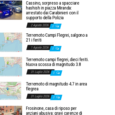
Cassino, sorpreso a spacciare
hashish in piazza Miranda:
arrestato dai Carabinieri con il
supporto della Polizia
2 Agosto 2026
0
Terremoto Campi Flegrei, salgono a
21 i feriti
1 Agosto 2026
0
Terremoto campi flegrei, dieci feriti.
Nuova scossa di magnitudo 3.8
31 Luglio 2026
0
Terremoto di magnitudo 4.7 in area
flegrea
31 Luglio 2026
0
Frosinone, casa di riposo per
anziani abusiva: gravi carenze di