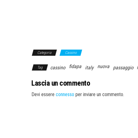
Categoria
Cassino
fidapa
nuova
cassino
italy
passaggio
Tag
Lascia un commento
Devi essere
connesso
per inviare un commento.