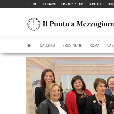
Vai
HOME
CHI SIAMO
PRIVACY POLICY
CONTATTI
SOST
al
contenuto
CASSINO
FROSINONE
ROMA
LAZ