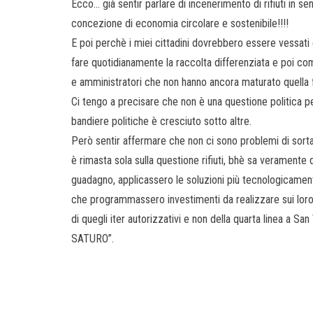
Ecco… già sentir parlare di incenerimento di rifiuti in se
concezione di economia circolare e sostenibile!!!!
E poi perchè i miei cittadini dovrebbero essere vessat
fare quotidianamente la raccolta differenziata e poi comu
e amministratori che non hanno ancora maturato quella fa
Ci tengo a precisare che non è una questione politica p
bandiere politiche è cresciuto sotto altre.
Però sentir affermare che non ci sono problemi di sorta 
è rimasta sola sulla questione rifiuti, bhè sa veramente d
guadagno, applicassero le soluzioni più tecnologicamen
che programmassero investimenti da realizzare sui loro 
di quegli iter autorizzativi e non della quarta linea 
SATURO”.