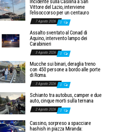
Incidente sulla Casilina a San
Vittore del Lazio, interviene
l’elisoccorso per un centauro
7 Agosto 2026
0
Assalto sventato al Conad di
Aquino, intervento lampo dei
Carabinieri
3 Agosto 2026
0
Mucche sui binari, deraglia treno
con 450 persone a bordo alle porte
di Roma.
3 Agosto 2026
0
Schianto tra autobus, camper e due
auto, cinque morti sulla ternana
2 Agosto 2026
0
Cassino, sorpreso a spacciare
hashish in piazza Miranda: