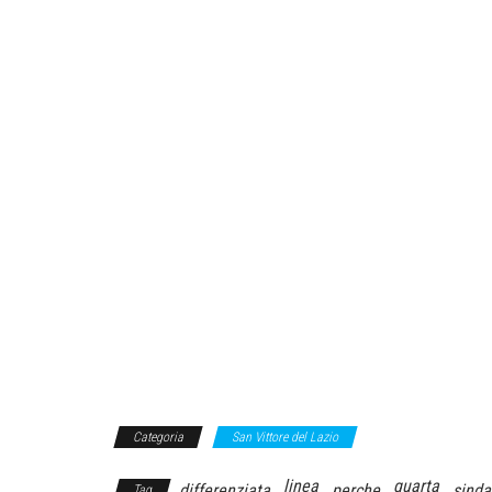
Categoria
San Vittore del Lazio
linea
quarta
differenziata
perche
sinda
Tag