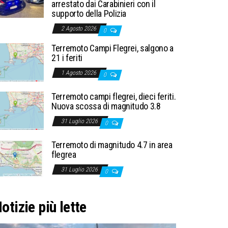
arrestato dai Carabinieri con il
supporto della Polizia
2 Agosto 2026
0
Terremoto Campi Flegrei, salgono a
21 i feriti
1 Agosto 2026
0
Terremoto campi flegrei, dieci feriti.
Nuova scossa di magnitudo 3.8
31 Luglio 2026
0
Terremoto di magnitudo 4.7 in area
flegrea
31 Luglio 2026
0
otizie più lette