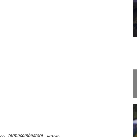
termocombustore
co
vittore