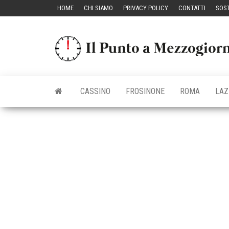
Vai
HOME
CHI SIAMO
PRIVACY POLICY
CONTATTI
SOST
al
contenuto
CASSINO
FROSINONE
ROMA
LAZ