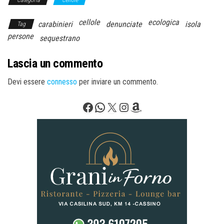
cellole
ecologica
carabinieri
denunciate
isola
Tag
persone
sequestrano
Lascia un commento
Devi essere
connesso
per inviare un commento.
Facebook
WhatsApp
X
Instagram
Amazon