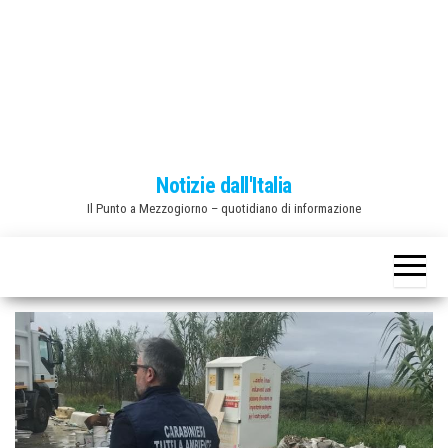
o
n
e
Notizie dall'Italia
Il Punto a Mezzogiorno – quotidiano di informazione