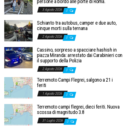
persone a bordo alle porte di Roma.
3 Agosto 2026
0
Schianto tra autobus, camper e due auto,
cinque morti sulla ternana
2 Agosto 2026
0
Cassino, sorpreso a spacciare hashish in
piazza Miranda: arrestato dai Carabinieri con
il supporto della Polizia
2 Agosto 2026
0
Terremoto Campi Flegrei, salgono a 21 i
feriti
1 Agosto 2026
0
Terremoto campi flegrei, dieci feriti. Nuova
scossa di magnitudo 3.8
31 Luglio 2026
0