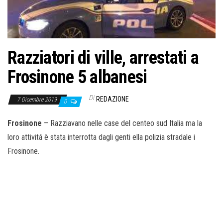
o
n
e
Razziatori di ville, arrestati a
Frosinone 5 albanesi
Di
REDAZIONE
7 Dicembre 2019
0
Frosinone
– Razziavano nelle case del centeo sud Italia ma la
loro attivitá è stata interrotta dagli genti ella polizia stradale i
Frosinone.