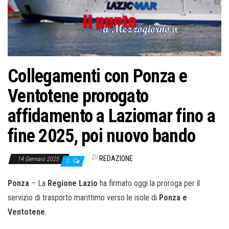
o
n
e
Collegamenti con Ponza e
Ventotene prorogato
affidamento a Laziomar fino a
fine 2025, poi nuovo bando
Di
REDAZIONE
14 Gennaio 2025
0
Ponza
– La
Regione Lazio
ha firmato oggi la proroga per il
servizio di trasporto marittimo verso le isole di
Ponza e
Ventotene
.