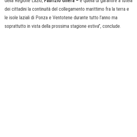
della Regione Lazio,
Fabrizio Ghera –
è quella di garantire a tutela
dei cittadini la continuità del collegamento marittimo fra la terra e
le isole laziali di Ponza e Ventotene durante tutto l’anno ma
soprattutto in vista della prossima stagione estiva”, conclude.