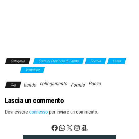
Categoria
Comuni Provincia di Latina
Formia
Lazio
Ponza
Ventotene
collegamento
Ponza
bando
Formia
Tag
Lascia un commento
Devi essere
connesso
per inviare un commento.
Facebook
WhatsApp
X
Instagram
Amazon