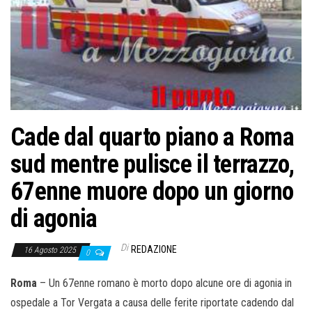
o
n
e
Cade dal quarto piano a Roma
sud mentre pulisce il terrazzo,
67enne muore dopo un giorno
di agonia
Di
REDAZIONE
16 Agosto 2025
0
Roma
– Un 67enne romano è morto dopo alcune ore di agonia in
ospedale a Tor Vergata a causa delle ferite riportate cadendo dal