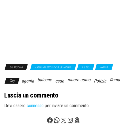
Categoria
Comuni Provincia di Roma
Lazio
Roma
balcone
muore uomo
Roma
agonia
cade
Polizia
Tag
Lascia un commento
Devi essere
connesso
per inviare un commento.
Facebook
WhatsApp
X
Instagram
Amazon