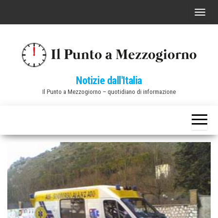
Vai
C
al
o
contenuto
m
m
u
Notizie dall'Italia
t
Il Punto a Mezzogiorno – quotidiano di informazione
a
n
a
v
i
g
a
z
i