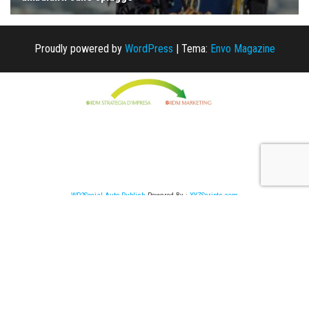
Proudly powered by
WordPress
|
Tema:
Envo Magazine
WP2Social Auto Publish
Powered By :
XYZScripts.com