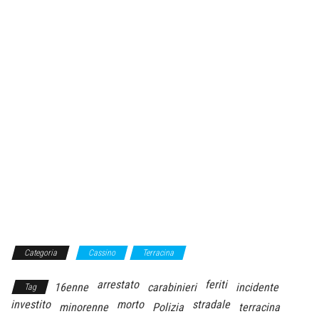
Categoria
Cassino
Terracina
arrestato
feriti
16enne
carabinieri
incidente
Tag
investito
morto
stradale
minorenne
Polizia
terracina