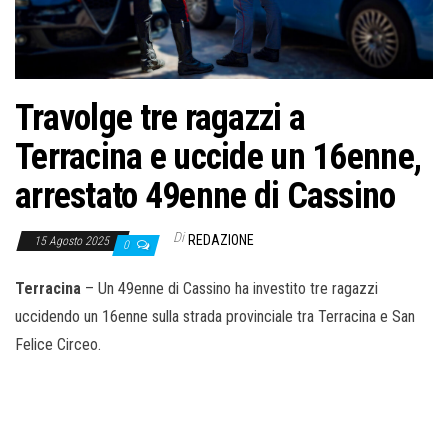
o
n
e
Travolge tre ragazzi a
Terracina e uccide un 16enne,
arrestato 49enne di Cassino
Di
REDAZIONE
15 Agosto 2025
0
Terracina
– Un 49enne di Cassino ha investito tre ragazzi
uccidendo un 16enne sulla strada provinciale tra Terracina e San
Felice Circeo.