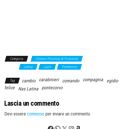
Categoria
Comuni Provincia di Frosinone
Comuni Provincia di
Latina
Latina
Lazio
Pontecorvo
carabinieri
compagnia
cambio
comando
egidio
Tag
felice
pontecorvo
Nas Latina
Lascia un commento
Devi essere
connesso
per inviare un commento.
Facebook
WhatsApp
X
Instagram
Amazon