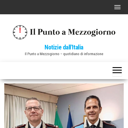
Vai
C
al
o
contenuto
m
m
u
Notizie dall'Italia
t
Il Punto a Mezzogiorno – quotidiano di informazione
a
n
a
v
i
g
a
z
i