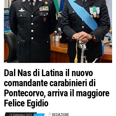
o
n
e
Dal Nas di Latina il nuovo
comandante carabinieri di
Pontecorvo, arriva il maggiore
Felice Egidio
Di
REDAZIONE
19 Settembre 2025
0