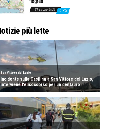
flegrea
31 Luglio 2026
0
otizie più lette