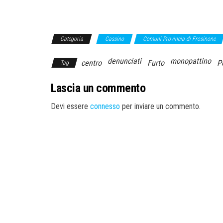
Categoria
Cassino
Comuni Provincia di Frosinone
denunciati
monopattino
centro
Furto
P
Tag
Lascia un commento
Devi essere
connesso
per inviare un commento.