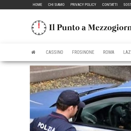
Vai
HOME
CHI SIAMO
PRIVACY POLICY
CONTATTI
SOST
al
contenuto
CASSINO
FROSINONE
ROMA
LAZ