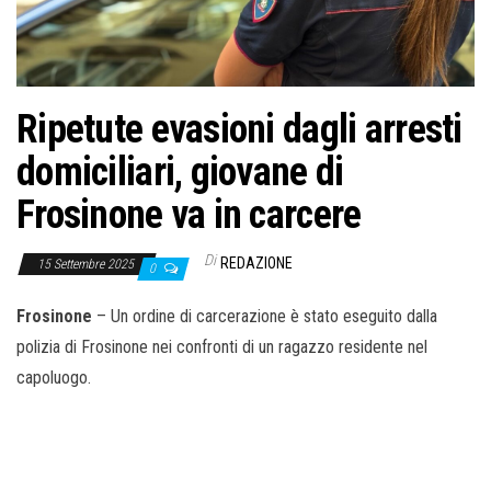
o
n
e
Ripetute evasioni dagli arresti
domiciliari, giovane di
Frosinone va in carcere
Di
REDAZIONE
15 Settembre 2025
0
Frosinone
– Un ordine di carcerazione è stato eseguito dalla
polizia di Frosinone nei confronti di un ragazzo residente nel
capoluogo.