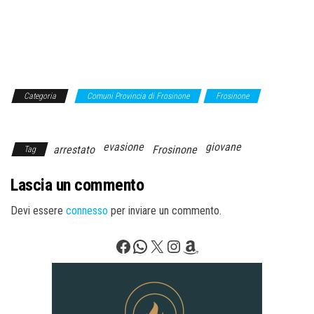
Categoria
Comuni Provincia di Frosinone
Frosinone
Lazio
evasione
giovane
arrestato
Frosinone
Tag
Lascia un commento
Devi essere
connesso
per inviare un commento.
Facebook
WhatsApp
X
Instagram
Amazon