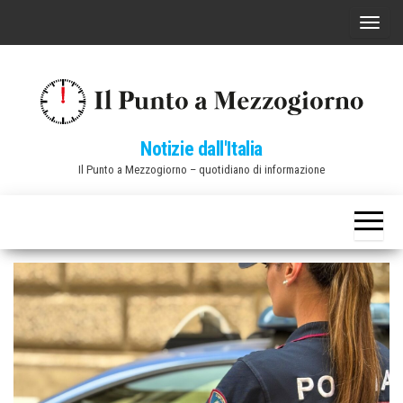
Vai
C
al
o
contenuto
m
m
u
Notizie dall'Italia
t
Il Punto a Mezzogiorno – quotidiano di informazione
a
n
a
v
i
g
a
z
i