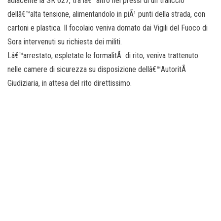
adiacente la SR 627, tra lâ€™altro nei pressi di un traliccio
dellâ€™alta tensione, alimentandolo in piÃ¹ punti della strada, con
cartoni e plastica. Il focolaio veniva domato dai Vigili del Fuoco di
Sora intervenuti su richiesta dei militi.
Lâ€™arrestato, espletate le formalitÃ di rito, veniva trattenuto
nelle camere di sicurezza su disposizione dellâ€™AutoritÃ
Giudiziaria, in attesa del rito direttissimo.