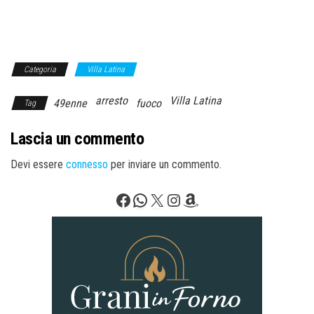
Categoria
Villa Latina
arresto
Villa Latina
49enne
fuoco
Tag
Lascia un commento
Devi essere
connesso
per inviare un commento.
Facebook
WhatsApp
X
Instagram
Amazon