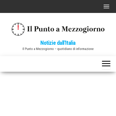
Vai
C
al
o
contenuto
m
m
u
Notizie dall'Italia
t
Il Punto a Mezzogiorno – quotidiano di informazione
a
n
a
v
i
g
a
z
i