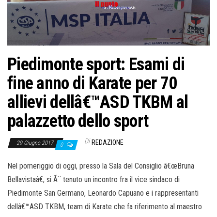
Piedimonte sport: Esami di
fine anno di Karate per 70
allievi dellâ€™ASD TKBM al
palazzetto dello sport
Di
REDAZIONE
29 Giugno 2017
0
Nel pomeriggio di oggi, presso la Sala del Consiglio â€œBruna
Bellavistaâ€, si Ã¨ tenuto un incontro fra il vice sindaco di
Piedimonte San Germano, Leonardo Capuano e i rappresentanti
dellâ€™ASD TKBM, team di Karate che fa riferimento al maestro