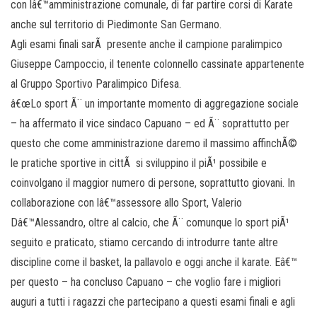
con lâ€™amministrazione comunale, di far partire corsi di Karate
anche sul territorio di Piedimonte San Germano.
Agli esami finali sarÃ presente anche il campione paralimpico
Giuseppe Campoccio, il tenente colonnello cassinate appartenente
al Gruppo Sportivo Paralimpico Difesa.
â€œLo sport Ã¨ un importante momento di aggregazione sociale
– ha affermato il vice sindaco Capuano – ed Ã¨ soprattutto per
questo che come amministrazione daremo il massimo affinchÃ©
le pratiche sportive in cittÃ si sviluppino il piÃ¹ possibile e
coinvolgano il maggior numero di persone, soprattutto giovani. In
collaborazione con lâ€™assessore allo Sport, Valerio
Dâ€™Alessandro, oltre al calcio, che Ã¨ comunque lo sport piÃ¹
seguito e praticato, stiamo cercando di introdurre tante altre
discipline come il basket, la pallavolo e oggi anche il karate. Eâ€™
per questo – ha concluso Capuano – che voglio fare i migliori
auguri a tutti i ragazzi che partecipano a questi esami finali e agli