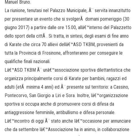
Manuel Bruno.
La riunione, tenutasi nel Palazzo Municipale, Ã¨ servita innanzitutto
per presentare un evento che si svolgerÃ domani pomeriggio (30
giugno 2017) a partire dalle ore 15.00, allâ€™interno del Palazzetto
dello sport della cittÃ . Si tratta, in sintesi, degli esami di fine anno
di Karate che circa 70 allievi dellâ€™ASD TKBM, provenienti da
tutta la Provincia di Frosinone, affronteranno per conseguire le
qualifiche finali nazionali.
Lâ€™ASD TKBM Ã¨ unâ€™associazione sportiva dilettantistica che
organizza principalmente corsi di Karate per bambini, ragazzi ed
adulti (etÃ minima 4 anni) ed Ã¨ presente sul territorio: a Cassino,
Pontecorvo, San Giorgio a Liri e Sora. Inoltre, lâ€™organizzazione
sportiva si occupa anche di promuovere corsi di difesa da
antiaggressione femminile, antibullismo e difesa personale.
Lâ€™incontro di oggi Ã¨ stato anche lâ€™occasione per annunciare
che da settembre lâ€™Associazione ha in animo, in collaborazione