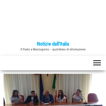
o
n
e
Notizie dall'Italia
Il Punto a Mezzogiorno – quotidiano di informazione