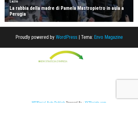
Proudly powered by
WordPress
|
Tema:
Envo Magazine
WP2Social Auto Publish
Powered By :
XYZScripts.com