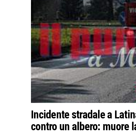
Incidente stradale a Latin
contro un albero: muore 