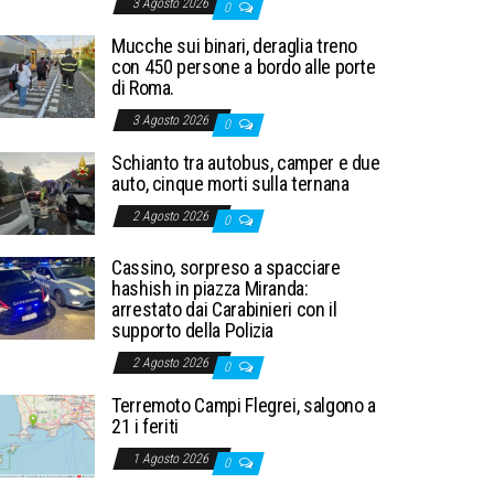
3 Agosto 2026
0
Mucche sui binari, deraglia treno
con 450 persone a bordo alle porte
di Roma.
3 Agosto 2026
0
Schianto tra autobus, camper e due
auto, cinque morti sulla ternana
2 Agosto 2026
0
Cassino, sorpreso a spacciare
hashish in piazza Miranda:
arrestato dai Carabinieri con il
supporto della Polizia
2 Agosto 2026
0
Terremoto Campi Flegrei, salgono a
21 i feriti
1 Agosto 2026
0