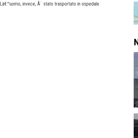
. Lâ€™uomo, invece, Ã¨ stato trasportato in ospedale.
N