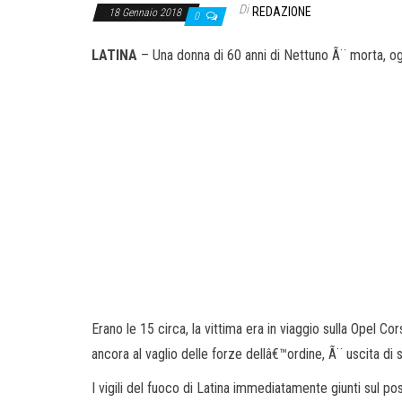
Di
REDAZIONE
18 Gennaio 2018
0
LATINA
– Una donna di 60 anni di Nettuno Ã¨ morta, o
Erano le 15 circa, la vittima era in viaggio sulla Opel Cor
ancora al vaglio delle forze dellâ€™ordine, Ã¨ uscita di 
I vigili del fuoco di Latina immediatamente giunti sul po