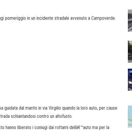
ggi pomeriggio in un incidente stradale avvenuto a Campoverde.
sa guidata dal marito in via Virgilio quando la loro auto, per cause
strada schiantandosi contro un altofusto.
sto hanno liberato i coniugi dai rottami dellâ€™auto ma per la