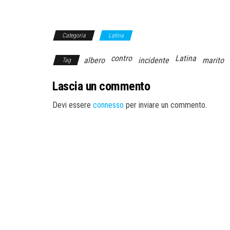
Categoria
Latina
contro
Latina
albero
incidente
marito
Tag
Lascia un commento
Devi essere
connesso
per inviare un commento.