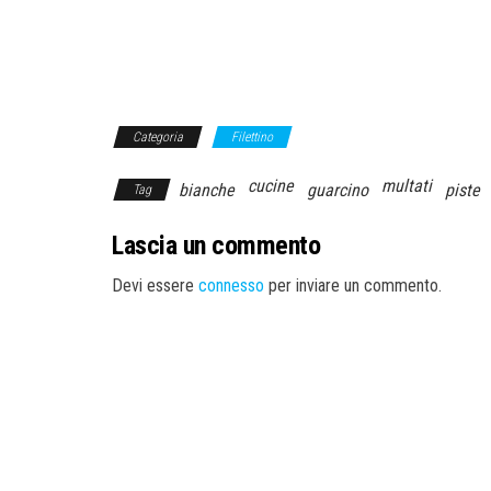
Categoria
Filettino
cucine
multati
bianche
guarcino
piste
Tag
Lascia un commento
Devi essere
connesso
per inviare un commento.