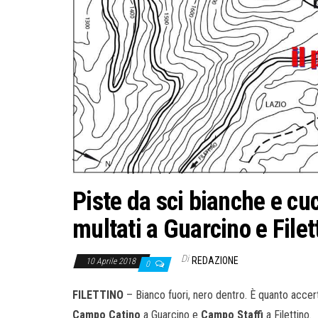
Piste da sci bianche e cuc
multati a Guarcino e Filet
Di
REDAZIONE
10 Aprile 2018
0
FILETTINO
– Bianco fuori, nero dentro. È quanto accerta
Campo Catino
a Guarcino e
Campo Staffi
a Filettino.