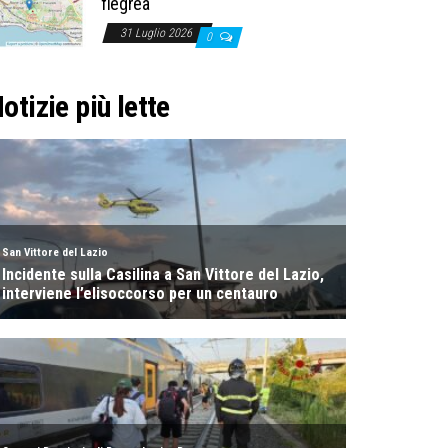
flegrea
31 Luglio 2026
0
otizie più lette