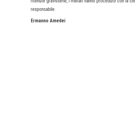
ritenute gravissime, i militari hanno proceduto con la chiu
responsabile.
Ermanno Amedei