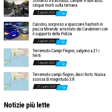
Schianto tra autobus, camper e due auto,
cinque morti sulla ternana
2 Agosto 2026
0
Cassino, sorpreso a spacciare hashish in
piazza Miranda: arrestato dai Carabinieri con
il supporto della Polizia
2 Agosto 2026
0
Terremoto Campi Flegrei, salgono a 21 i
feriti
1 Agosto 2026
0
Terremoto campi flegrei, dieci feriti. Nuova
scossa di magnitudo 3.8
31 Luglio 2026
0
Notizie più lette