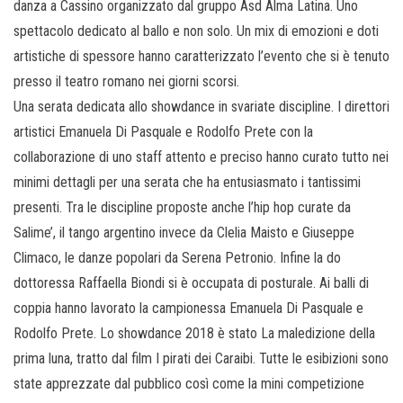
danza a Cassino organizzato dal gruppo Asd Alma Latina. Uno
spettacolo dedicato al ballo e non solo. Un mix di emozioni e doti
artistiche di spessore hanno caratterizzato l’evento che si è tenuto
presso il teatro romano nei giorni scorsi.
Una serata dedicata allo showdance in svariate discipline. I direttori
artistici Emanuela Di Pasquale e Rodolfo Prete con la
collaborazione di uno staff attento e preciso hanno curato tutto nei
minimi dettagli per una serata che ha entusiasmato i tantissimi
presenti. Tra le discipline proposte anche l’hip hop curate da
Salime’, il tango argentino invece da Clelia Maisto e Giuseppe
Climaco, le danze popolari da Serena Petronio. Infine la do
dottoressa Raffaella Biondi si è occupata di posturale. Ai balli di
coppia hanno lavorato la campionessa Emanuela Di Pasquale e
Rodolfo Prete. Lo showdance 2018 è stato La maledizione della
prima luna, tratto dal film I pirati dei Caraibi. Tutte le esibizioni sono
state apprezzate dal pubblico così come la mini competizione