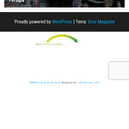
Proudly powered by
WordPress
|
Tema:
Envo Magazine
WP2Social Auto Publish
Powered By :
XYZScripts.com