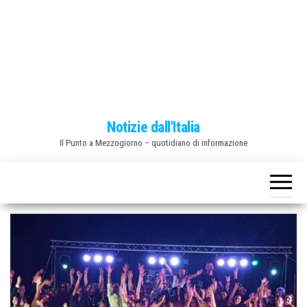
o
n
e
Notizie dall'Italia
Il Punto a Mezzogiorno – quotidiano di informazione