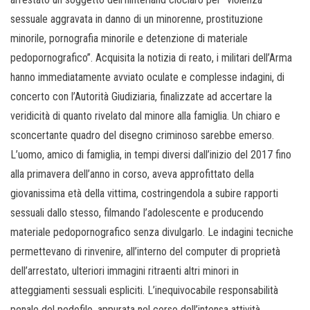
sessuale aggravata in danno di un minorenne, prostituzione
minorile, pornografia minorile e detenzione di materiale
pedopornografico”. Acquisita la notizia di reato, i militari dell’Arma
hanno immediatamente avviato oculate e complesse indagini, di
concerto con l’Autorità Giudiziaria, finalizzate ad accertare la
veridicità di quanto rivelato dal minore alla famiglia. Un chiaro e
sconcertante quadro del disegno criminoso sarebbe emerso.
L’uomo, amico di famiglia, in tempi diversi dall’inizio del 2017 fino
alla primavera dell’anno in corso, aveva approfittato della
giovanissima età della vittima, costringendola a subire rapporti
sessuali dallo stesso, filmando l’adolescente e producendo
materiale pedopornografico senza divulgarlo. Le indagini tecniche
permettevano di rinvenire, all’interno del computer di proprietà
dell’arrestato, ulteriori immagini ritraenti altri minori in
atteggiamenti sessuali espliciti. L’inequivocabile responsabilità
penale del pedofilo, appurata nel corso dell’intensa attività