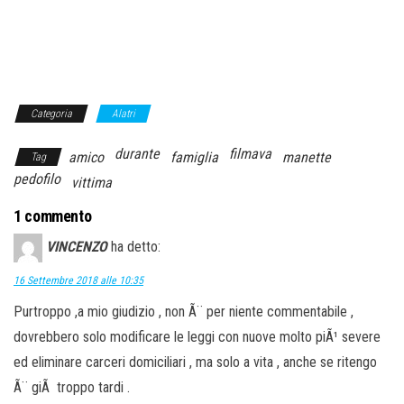
Categoria
Alatri
durante
filmava
amico
famiglia
manette
Tag
pedofilo
vittima
1 commento
VINCENZO
ha detto:
16 Settembre 2018 alle 10:35
Purtroppo ,a mio giudizio , non Ã¨ per niente commentabile ,
dovrebbero solo modificare le leggi con nuove molto piÃ¹ severe
ed eliminare carceri domiciliari , ma solo a vita , anche se ritengo
Ã¨ giÃ troppo tardi .