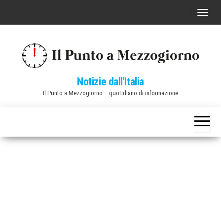
Vai
C
al
o
contenuto
m
m
u
Notizie dall'Italia
t
Il Punto a Mezzogiorno – quotidiano di informazione
a
n
a
v
i
g
a
z
i