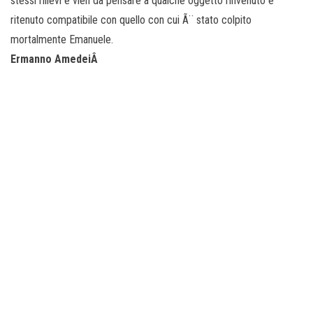
stessi rilievi e vien da pensare a qualche oggetto rinvenuto e
ritenuto compatibile con quello con cui Ã¨ stato colpito
mortalmente Emanuele.
Ermanno AmedeiÂ