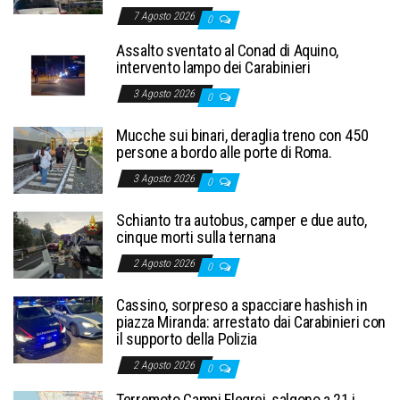
7 Agosto 2026
0
Assalto sventato al Conad di Aquino,
intervento lampo dei Carabinieri
3 Agosto 2026
0
Mucche sui binari, deraglia treno con 450
persone a bordo alle porte di Roma.
3 Agosto 2026
0
Schianto tra autobus, camper e due auto,
cinque morti sulla ternana
2 Agosto 2026
0
Cassino, sorpreso a spacciare hashish in
piazza Miranda: arrestato dai Carabinieri con
il supporto della Polizia
2 Agosto 2026
0
Terremoto Campi Flegrei, salgono a 21 i