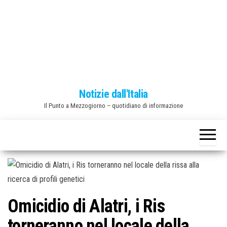
o
n
e
Notizie dall'Italia
Il Punto a Mezzogiorno – quotidiano di informazione
Omicidio di Alatri, i Ris
torneranno nel locale della