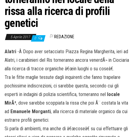
rissa alla ricerca di profili
genetici
Di
REDAZIONE
5 Aprile 2017
0
Alatri
-Â Dopo aver setacciato Piazza Regina Margherita, ieri ad
Alatri, i carabinieri del Ris torneranno ancora venerdÃ¬ in Ciociaria
alla ricerca di tracce organiche â€œin luoghi o su coseâ€.
Tra le fitte maglie tessute dagli inquirenti che fanno trapelare
pochissime indiscrezioni, ci sarebbe questa, secondo cui gli
esperti in indagini di polizia scientifica, torneranno nel
locale
MirÃ²
, dove sarebbe scoppiata la rissa che poi Ã¨ costata la vita
ad
Emanuele Morganti
, alla ricerca di materiale organico da cui
estrarre profili genetici.
Si parla di ambienti, ma anche di â€œcoseâ€ su cui effettuare gli