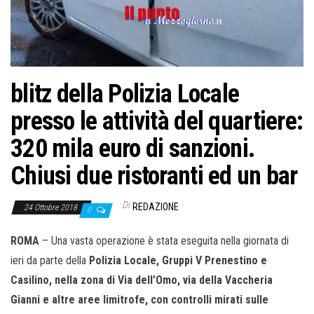
o
n
e
blitz della Polizia Locale
presso le attività del quartiere:
320 mila euro di sanzioni.
Chiusi due ristoranti ed un bar
Di
REDAZIONE
24 Ottobre 2018
0
ROMA
– Una vasta operazione è stata eseguita nella giornata di
ieri da parte della
Polizia Locale, Gruppi V Prenestino e
Casilino, nella zona di Via dell’Omo, via della Vaccheria
Gianni e altre aree limitrofe, con controlli mirati sulle